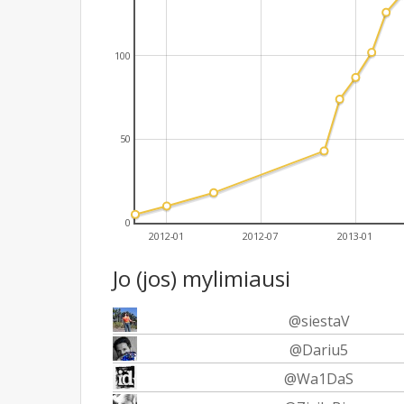
100
50
0
2012-01
2012-07
2013-01
Jo (jos) mylimiausi
@siestaV
@Dariu5
@Wa1DaS