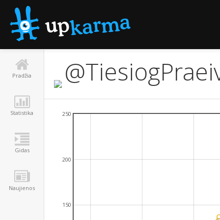
@TiesiogPraeiv
Pradžia
Statistika
250
Gidas
200
Naujienos
150