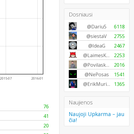
Dosniausi
@Dariu5
6118
@siestaV
2755
@IdeaG
2467
@LaimesKudikis
2253
@Povilask007
2016
@NePosas
1541
2015-07
2016-01
@ErikMurin33
1365
Naujienos
76
Naujoji Upkarma – jau
41
čia!
20