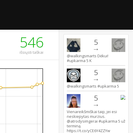
546
5
→
išsiųsti taškai
@walkingsmarts Dėkui!
#upkarma 5 K
5
→
@walkingsmarts #upkarma 5
5
→
Vienareikšmiškai taip, jei esi
neskiepytas murzius.
@atrodysimgerai #upkarma 5 už
terminą.
https://t.co/yCE6Y4ZZYw