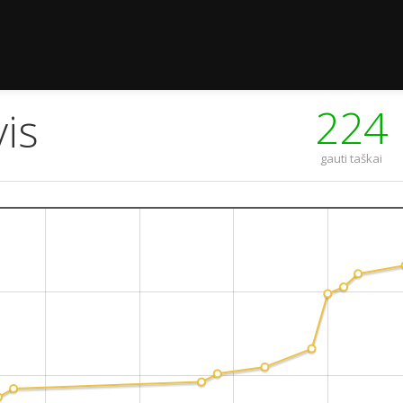
224
is
gauti taškai