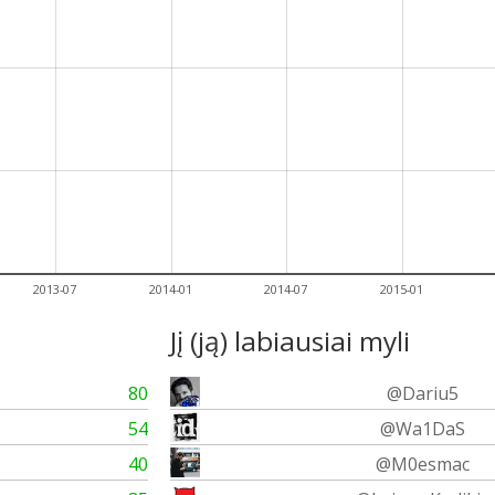
2013-07
2014-01
2014-07
2015-01
Jį (ją) labiausiai myli
80
@Dariu5
54
@Wa1DaS
40
@M0esmac