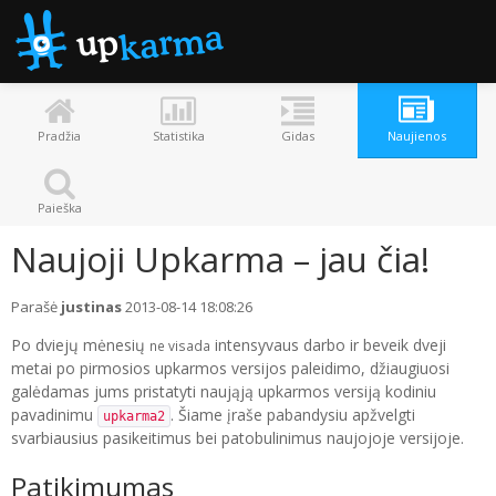
Pradžia
Statistika
Gidas
Naujienos
Paieška
Naujoji Upkarma – jau čia!
Parašė
justinas
2013-08-14 18:08:26
Po dviejų mėnesių
intensyvaus darbo ir beveik dveji
ne visada
metai po pirmosios upkarmos versijos paleidimo, džiaugiuosi
galėdamas jums pristatyti naująją upkarmos versiją kodiniu
pavadinimu
. Šiame įraše pabandysiu apžvelgti
upkarma2
svarbiausius pasikeitimus bei patobulinimus naujojoje versijoje.
Patikimumas