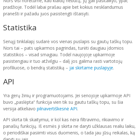
Nors visi norėtume, kad klaidų nebūtų, jų gali pasitaikyti, ypač
pradžioje. Todėl labai prašau apie bet kokius nesklandumus
pranešti ir pažadu juos pasistengti ištaisyti.
Statistika
Senąjį tinklalapį sudarė vos vienas puslapis su gautų taškų topu.
Nors tai – pats upkarmos pagrindas, turėti daugiau įdomios
statistikos – visad smagiau. Todėl naujojoje upkarmoje
pasistengiau ir tuo atžvilgiu – dalį jos galima rasti vartotojų
profiliuose, o bendrą statistiką –
jai skirtame puslapyje
.
API
Yra gerų žinių ir programuotojams. Jei senojoje upkarmoje API
buvo „paslėpta“ funkcija vien tik su gautu taškų topu, su šia
versija atkeliavo
pilnavertiškesnė API
.
API skirta tik skaitymui, ir kol kas nėra filtravimo, rikiavimo ir
panašių funkcijų. Iš esmės ji skirta ne daryti užklausas realiu laiku,
o periodiškai pasiimti visus duomenis, o tada jau jūsų reikalas, ką
daryti su jais.