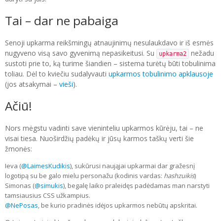
Tai – dar ne pabaiga
Senoji upkarma reikšmingų atnaujinimų nesulaukdavo ir iš esmės
nugyveno visą savo gyvenimą nepasikeitusi. Su
nežadu
upkarma2
sustoti prie to, ką turime šiandien – sistema turėtų būti tobulinima
toliau. Dėl to kviečiu sudalyvauti
upkarmos tobulinimo apklausoje
(jos atsakymai –
vieši
).
Ačiū!
Nors mėgstu vadinti save vieninteliu upkarmos kūrėju, tai – ne
visai tiesa. Nuoširdžių padėkų ir jūsų karmos taškų verti šie
žmonės:
Ieva (
@LaimesKudikis
), sukūrusi naująjai upkarmai dar gražesnį
logotipą su be galo mielu personažu (kodinis vardas:
hashzuikis
)
Simonas (
@simukis
), begalę laiko praleidęs padėdamas man narstyti
tamsiausius CSS užkampius.
@NePosas
, be kurio pradinės idėjos upkarmos nebūtų apskritai.