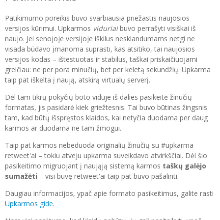
Patikimumo poreikis buvo svarbiausia priežastis naujosios
versijos kūrimui. Upkarmos
viduriai
buvo perrašyti visiškai iš
naujo. Jei senojoje versijoje iškilus nesklandumams netgi ne
visada būdavo įmanoma suprasti, kas atsitiko, tai naujosios
versijos kodas – ištestuotas ir stabilus, taškai priskaičiuojami
greičiau: ne per pora minučių, bet per keletą sekundžių. Upkarma
taip pat iškelta į naują, atskirą virtualų serverį.
Dėl tam tikrų pokyčių boto viduje iš dalies pasikeitė žinučių
formatas, jis pasidarė kiek griežtesnis. Tai buvo būtinas žingsnis
tam, kad būtų išspręstos klaidos, kai netyčia duodama per daug
karmos ar duodama ne tam žmogui.
Taip pat karmos nebeduoda originalių žinučių su #upkarma
retweet'ai – tokiu atveju upkarma suveikdavo atvirkščiai. Dėl šio
pasikeitimo migruojant į naująją sistemą karmos
taškų galėjo
sumažėti
– visi buvę retweet'ai taip pat buvo pašalinti.
Daugiau informacijos, ypač apie formato pasikeitimus, galite rasti
Upkarmos gide
.