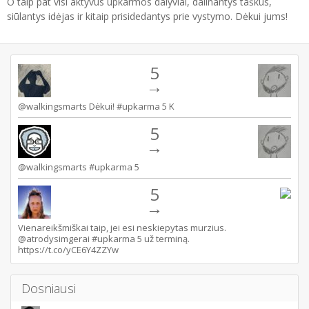
O taip pat visi aktyvūs upkarmos dalyviai, dalinantys taškus,
siūlantys idėjas ir kitaip prisidedantys prie vystymo. Dėkui jums!
5
→
@walkingsmarts Dėkui! #upkarma 5 K
5
→
@walkingsmarts #upkarma 5
5
→
Vienareikšmiškai taip, jei esi neskiepytas murzius.
@atrodysimgerai #upkarma 5 už terminą.
https://t.co/yCE6Y4ZZYw
Dosniausi